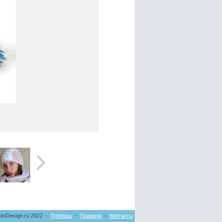
pkiDesign.ru 2022 -
Помощь
-
Правила
-
Контакты