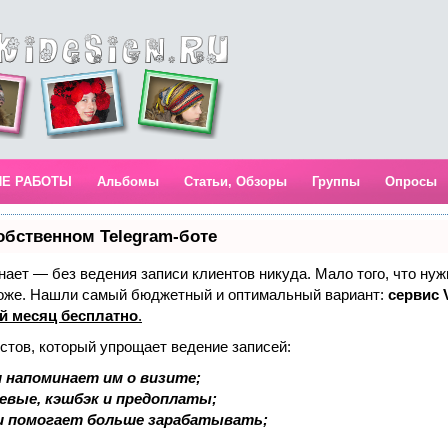
ИЕ РАБОТЫ
Альбомы
Статьи, Обзоры
Группы
Опросы
обственном Telegram-боте
 знает — без ведения записи клиентов никуда. Мало того, что нуж
тоже. Нашли самый бюджетный и оптимальный вариант:
сервис V
й месяц бесплатно
.
стов, который упрощает ведение записей:
 напоминает им о визите;
аевые, кэшбэк и предоплаты;
и помогает больше зарабатывать;