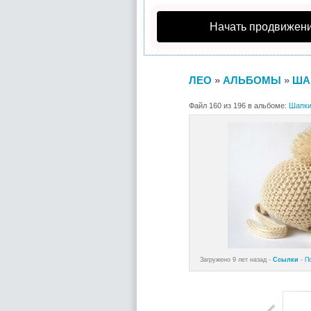
Начать продвижени
ЛЕО
»
АЛЬБОМЫ
»
ША
Файл 160 из 196 в альбоме:
Шапки
Загружено 9 лет назад -
Ссылки
-
П