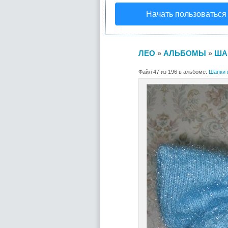
Начать пользоваться
ЛЕО
»
АЛЬБОМЫ
»
ША
Файл 47 из 196 в альбоме:
Шапки 