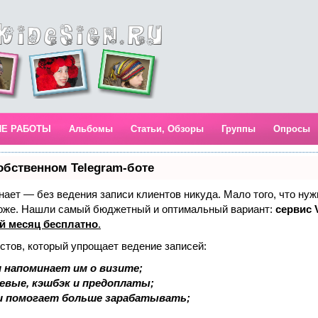
ИЕ РАБОТЫ
Альбомы
Статьи, Обзоры
Группы
Опросы
обственном Telegram-боте
 знает — без ведения записи клиентов никуда. Мало того, что нуж
тоже. Нашли самый бюджетный и оптимальный вариант:
сервис V
й месяц бесплатно
.
стов, который упрощает ведение записей:
 напоминает им о визите;
аевые, кэшбэк и предоплаты;
и помогает больше зарабатывать;