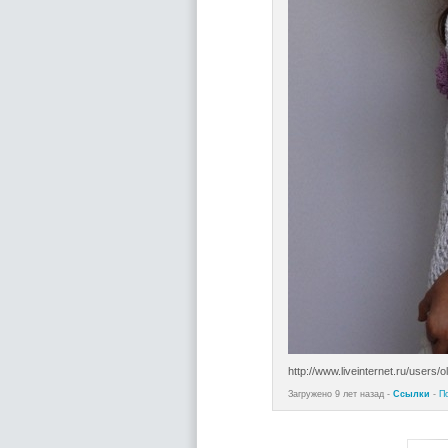
http://www.liveinternet.ru/users
Загружено 9 лет назад -
Ссылки
-
П