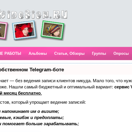
ИЕ РАБОТЫ
Альбомы
Статьи, Обзоры
Группы
Опросы
обственном Telegram-боте
 знает — без ведения записи клиентов никуда. Мало того, что нуж
тоже. Нашли самый бюджетный и оптимальный вариант:
сервис V
й месяц бесплатно
.
стов, который упрощает ведение записей:
 напоминает им о визите;
аевые, кэшбэк и предоплаты;
и помогает больше зарабатывать;