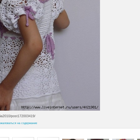
/olia2010/post172003419/
ожаловаться на содержание