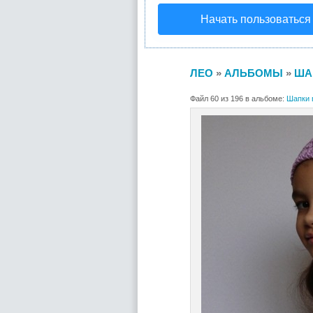
Начать пользоваться
ЛЕО
»
АЛЬБОМЫ
»
ША
Файл 60 из 196 в альбоме:
Шапки 